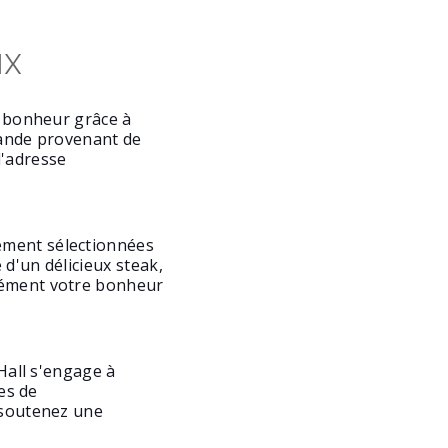
ux
r bonheur grâce à
viande provenant de
l'adresse
ement sélectionnées
d'un délicieux steak,
rcément votre bonheur
 Hall s'engage à
ses de
s soutenez une